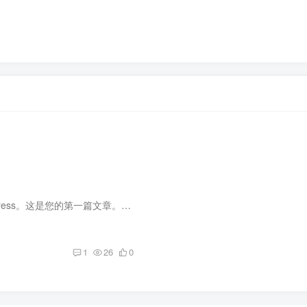
！
欢迎使用 WordPress。这是您的第一篇文章。编辑或删除它，然后开始写作吧！
1
26
0