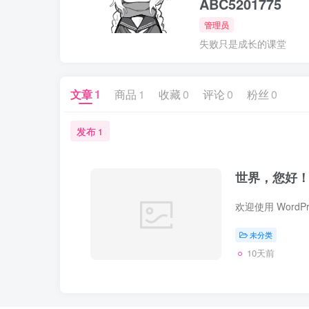
ABC5201775
管理员
失败只是成长的课堂
文章
1
商品
1
收藏
0
评论
0
粉丝
0
发布
1
世界，您好
未分类
10天前