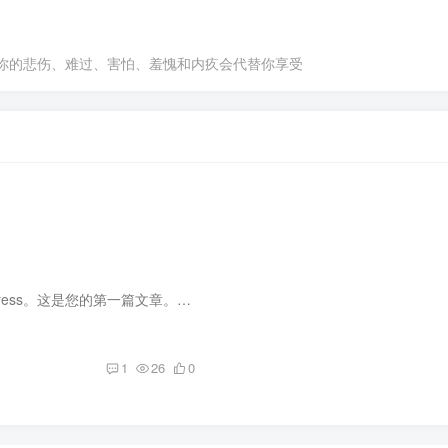
你的悲伤、难过、害怕、羞愧和内疚会代替你享受
！
欢迎使用 WordPress。这是您的第一篇文章。编辑或删除它，然后开始写作吧！
1
26
0