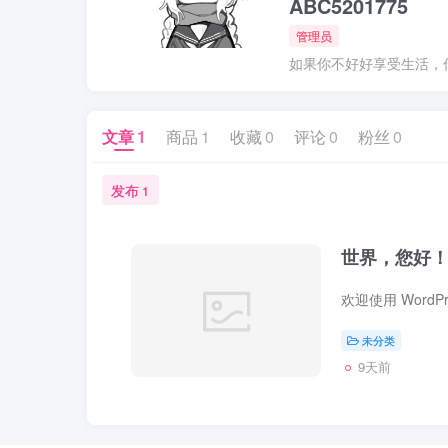
ABC5201775
管理员
如果你不好好享受生活，
文章
1
商品
1
收藏
0
评论
0
粉丝
0
发布
1
世界，您好
未分类
9天前